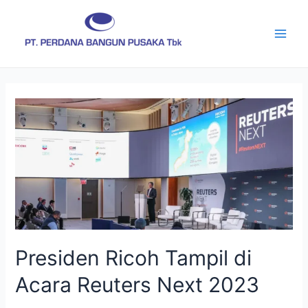
Skip
Main
to
Men
content
Presiden
Ricoh
Tampil
di
Acara
Reuters
Next
2023
Presiden Ricoh Tampil di
Acara Reuters Next 2023